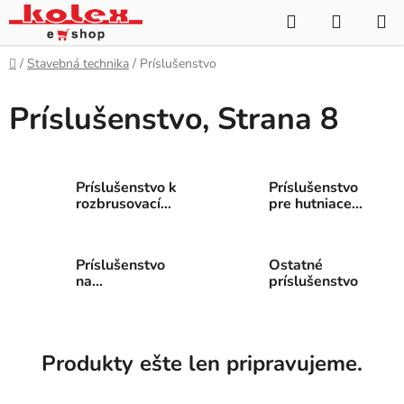
Prejsť
Hľadať
NÁKUP
na
KOŠÍK
obsah
Domov
/
Stavebná technika
/
Príslušenstvo
Príslušenstvo
, Strana 8
Príslušenstvo k
Príslušenstvo
rozbrusovacím
pre hutniace
pílam
dosky
Príslušenstvo
Ostatné
na
príslušenstvo
zachytávanie
prachu a kalu
Produkty ešte len pripravujeme.