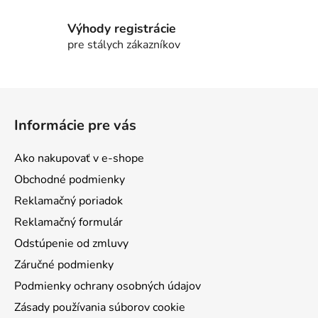
Výhody registrácie
pre stálych zákazníkov
Z
á
Informácie pre vás
p
ä
Ako nakupovať v e-shope
t
Obchodné podmienky
i
Reklamačný poriadok
e
Reklamačný formulár
Odstúpenie od zmluvy
Záručné podmienky
Podmienky ochrany osobných údajov
Zásady používania súborov cookie