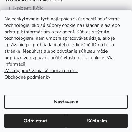
Robert Ilčík
|
Hodnotenie produktu je 5 z 5 hviezdičiek.
Na poskytovanie tých najlepších skúseností používame
Super. Odporúčam
technológie, ako sú súbory cookie na ukladanie a/alebo
prístup k informáciám o zariadení. Súhlas s týmito
Facebook
technológiami nám umožní spracovávať údaje, ako je
správanie pri prehliadaní alebo jedinečné ID na tejto
stránke. Nesúhlas alebo odvolanie súhlasu môže
nepriaznivo ovplyvniť určité vlastnosti a funkcie.
Viac
informácií
Zásady používania súborov cookies
Obchodné podmienky
Kolex, s.r.o. - webstránka
Mapa
Mapa stránok
Putzmeister
Husqvarna Construction
Atlas Copco
Honda
Linked In
Youtube KOLEX
Nastavenie
Vytvoril Shoptet
Otváracie hodiny: Po - Pia od 7:00 do 15:30 tel. kontakt: +421 376
Odmietnuť
Súhlasím
Copyright 2026
KOLEX.sk - Predaj stavebných strojov
511 597
a stavebnej techniky
. Všetky práva vyhradené.