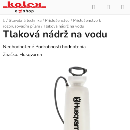
Prejsť
Hľadať
NÁKUP
na
KOŠÍK
obsah
Domov
/
Stavebná technika
/
Príslušenstvo
/
Príslušenstvo k
rozbrusovacím pílam
/
Tlaková nádrž na vodu
Tlaková nádrž na vodu
Priemerné
Neohodnotené
Podrobnosti hodnotenia
hodnotenie
Značka:
Husqvarna
produktu
je
0,0
z
5
hviezdičiek.