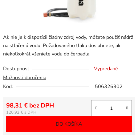
Ak nie je k dispozícii žiadny zdroj vody, môžete použiť nádrž
na stlačenú vodu. Požadovaného tlaku dosiahnete, ak
niekoľkokrát vženiete vodu do čerpadla.
Dostupnosť
Vypredané
Možnosti doručenia
Kód:
506326302
98,31 € bez DPH
Jednotková cena:
120,92 €
DO KOŠÍKA