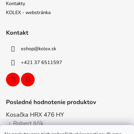
Kontakty
KOLEX - webstránka
Kontakt
eshop
@
kolex.sk
+421 37 6511597
Posledné hodnotenie produktov
Kosačka HRX 476 HY
Robert Ilčík
|
Hodnotenie produktu je 5 z 5 hviezdičiek.